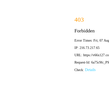
欢迎访问香港澳六宝典资料大全网站
86-0317-4408128
首页
公司简介
产品中心
公司新闻
技术文章
资质证书
在线留言
联系我们
产品分类
交安工程检测仪器系列
轮廓标耐密封性能测量装置
不粘胎时间测定仪
热熔型涂料流动度测试仪