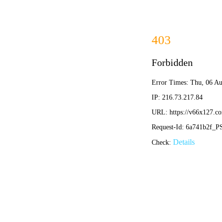
欢迎访问香港澳六宝典资料大全网站
86-0317-4408128
首页
公司简介
产品中心
公司新闻
技术文章
资质证书
在线留言
联系我们
产品分类
沥青及混合料试验仪器
沥青加速老化试验箱
纤维图像分析仪
低温恒温溢流水箱